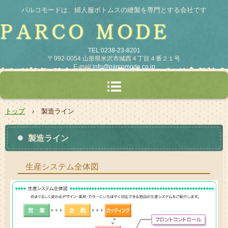
パルコモードは、婦人服ボトムスの縫製を専門とする会社です
TEL:0238-23-8201
〒992-0054 山形県米沢市城西４丁目４番２１号
E-mail:
info@parcomode.co.jp
トップ
›
製造ライン
製造ライン
生産システム全体図